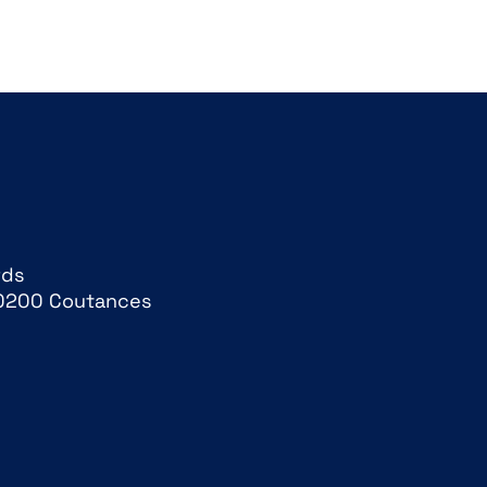
ards
0200 Coutances