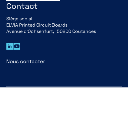
Contact
Siège social
ELVIA Printed Circuit Boards
Avenue d’Ochsenfurt, 50200 Coutances
Nous contacter
© 2026 elvia electronics
Mentions Légales
Conditions générales de
Conception
Atelier du
vente
Design